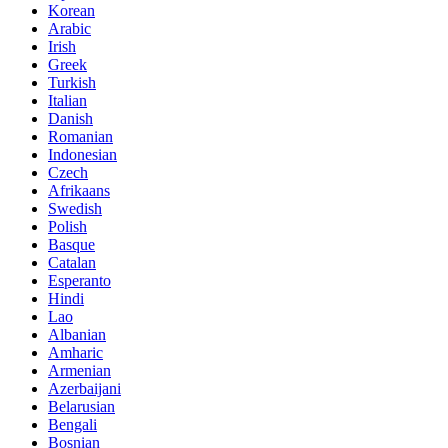
Korean
Arabic
Irish
Greek
Turkish
Italian
Danish
Romanian
Indonesian
Czech
Afrikaans
Swedish
Polish
Basque
Catalan
Esperanto
Hindi
Lao
Albanian
Amharic
Armenian
Azerbaijani
Belarusian
Bengali
Bosnian