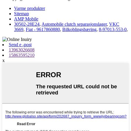
Varme produkter
Sitemap
AMP Mobile
30502-28E24
,
Automobile clutch separasjonslager
,
VKC
3669
,
Fiat - 9617860880
,
Bilkoblingsbæring
,
8-97013-553-0
,
Send e -post
13963026608
15863595210
x