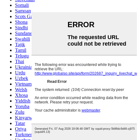
Somali
Samoan
Scots Gaelic
Shona
Sindhi
Sundanese
Swahili
Tajik
Tamil
Telugu
Thai
Ukrainian
Urdu
Uzbek
Vietnamese
Welsh
Xhosa
Yiddish
Yoruba
Zulu
Kinyarwanda
Tatar
Oriya
Turkmen