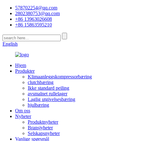
578702254@qq.com
2802380753@qq.com
+86 13963026608
+86 15863595210
English
Hjem
Produkter
Klimaanleggskompressorbæring
clutchbæring
Ikke standard peiling
avsmalnet rullelager
Laglig utgivelsesbæring
hjulbæring
Om oss
Nyheter
Produktnyheter
Bransjyheter
Selskapsnyheter
Vanlige spørsmål